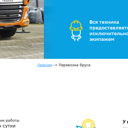
Вся техника
предоставляет
исключительно
экипажем
Главная
->
Перевозка бруса
фик работы
У 
в сутки