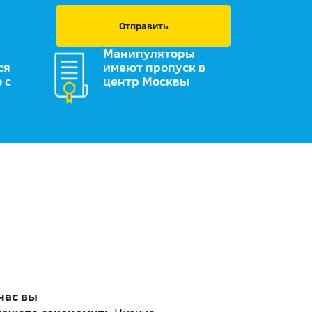
Отправить
Манипуляторы
ся
имеют пропуск в
 с
центр Москвы
нас вы