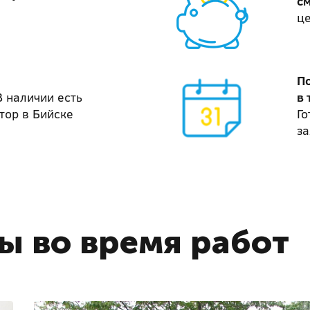
с
ц
П
В наличии есть
в 
тор в Бийске
Го
за
ы во время работ