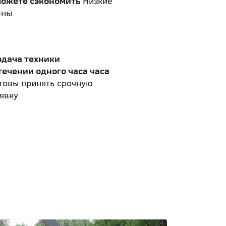
можете сэкономить
Низкие
ены
одача техники
течении одного часа часа
товы принять срочную
явку