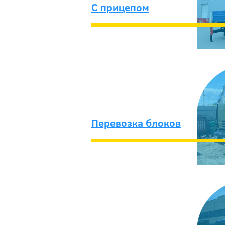
C прицепом
Перевозка блоков