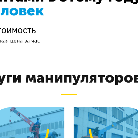
еловек
тоимость
кая цена за час
уги манипуляторов