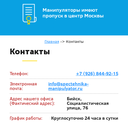
Манипуляторы имеют
пропуск в центр Москвы
Главная
->
Контакты
Контакты
Телефон:
+7 (926) 844-92-15
Электронная
info@spectehnika-
почта:
manipulyator.ru
Адрес нашего офиса
Бийск,
(Фактический адрес):
Социалистическая
улица, 76
График работы:
Круглосуточно 24 часа в сутки