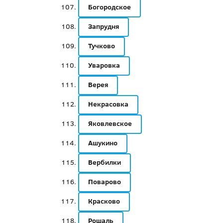
Богородское
Запрудня
Тучково
Уваровка
Верея
Некрасовка
Яковлевское
Ашукино
Вербилки
Поварово
Красково
Рошаль