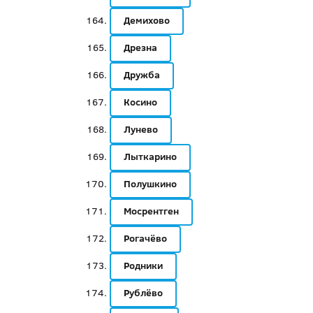
Демихово
Дрезна
Дружба
Косино
Лунево
Лыткарино
Полушкино
Мосрентген
Рогачёво
Родники
Рублёво