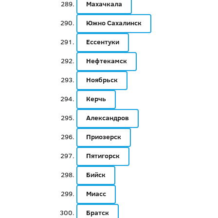
Махачкала
Южно Сахалинск
Ессентуки
Нефтекамск
Ноябрьск
Керчь
Александров
Приозерск
Пятигорск
Бийск
Миасс
Братск