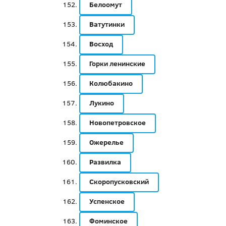
Белоомут
Ватутинки
Восход
Горки ленинские
Колюбакино
Лукино
Новопетровское
Ожерелье
Развилка
Скоропусковский
Успенское
Фоминское