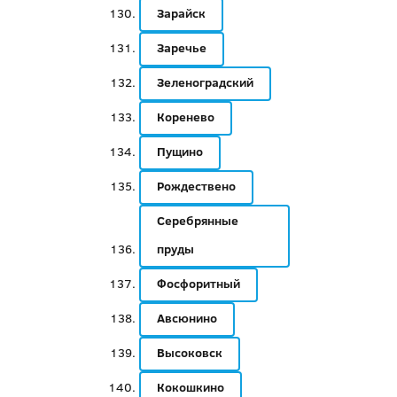
Зарайск
Заречье
Зеленоградский
Коренево
Пущино
Рождествено
Серебрянные
пруды
Фосфоритный
Авсюнино
Высоковск
Кокошкино