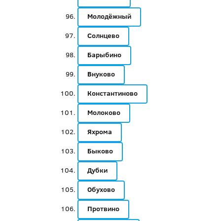
Молодёжный
Солнцево
Барыбино
Внуково
Константиново
Молоково
Яхрома
Быково
Дубки
Обухово
Протвино