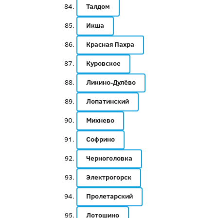
Талдом
Икша
Красная Пахра
Куровское
Ликино-Дулёво
Лопатинский
Михнево
Софрино
Черноголовка
Электрогорск
Пролетарский
Лотошино